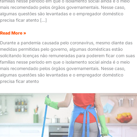
famílias nesse período em que o isolamento social ainda é o meio
mais recomendado pelos órgãos governamentais. Nesse caso,
algumas questões são levantadas e o empregador doméstico
precisa ficar atento […]
Read More »
Durante a pandemia causada pelo coronavírus, mesmo diante das
medidas permitidas pelo governo, algumas domésticas estão
solicitando licenças não remuneradas para poderem ficar com suas
famílias nesse período em que o isolamento social ainda é o meio
mais recomendado pelos órgãos governamentais. Nesse caso,
algumas questões são levantadas e o empregador doméstico
precisa ficar atento
Conheça
as
condições
da
Licença
não
remunerada