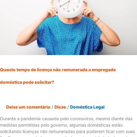
não
remunerada
a
empregada
doméstica
pode
solicitar?
Quanto tempo de licença não remunerada a empregada
doméstica pode solicitar?
Deixe um comentário
/
Dicas
/
Doméstica Legal
Durante a pandemia causada pelo coronavírus, mesmo diante das
medidas permitidas pelo governo, algumas domésticas estão
solicitando licenças não remuneradas para poderem ficar com suas