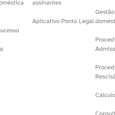
Doméstica
assinantes
Gestão
Aplicativo Ponto Legal
domést
Sucesso
Proced
a
Admis
Proced
Rescis
Cálculo
Consult