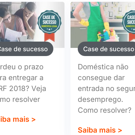
Case de sucesso
Case de sucesso
rdeu o prazo
Doméstica não
ra entregar a
consegue dar
RF 2018? Veja
entrada no segu
mo resolver
desemprego.
Como resolver?
iba mais >
Saiba mais >