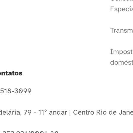
Especi
Transm
Impost
domést
ntatos
 2518-3099
elária, 79 - 11º andar | Centro Rio de Ja