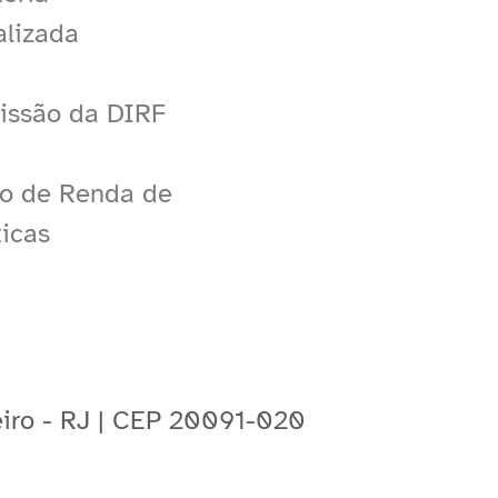
alizada
issão da DIRF
o de Renda de
icas
neiro - RJ | CEP 20091-020