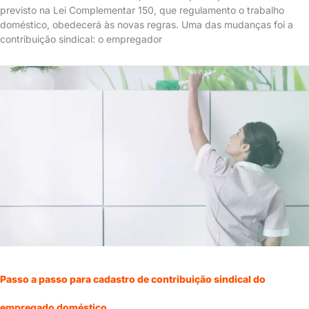
previsto na Lei Complementar 150, que regulamento o trabalho
doméstico, obedecerá às novas regras. Uma das mudanças foi a
contribuição sindical: o empregador
Passo
a
passo
para
cadastro
de
contribuição
sindical
do
empregado
doméstico
Passo a passo para cadastro de contribuição sindical do
empregado doméstico