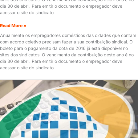
dia 30 de abril. Para emitir o documento o empregador deve
acessar o site do sindicato
Read More »
Anualmente os empregadores domésticos das cidades que contam
com acordo coletivo precisam fazer a sua contribuição sindical. O
boleto para o pagamento da cota de 2016 já está disponível no
sites dos sindicatos. O vencimento da contribuição deste ano é no
dia 30 de abril. Para emitir o documento o empregador deve
acessar o site do sindicato
DAE
de
janeiro
já
tem
INSS
da
doméstica
atualizado