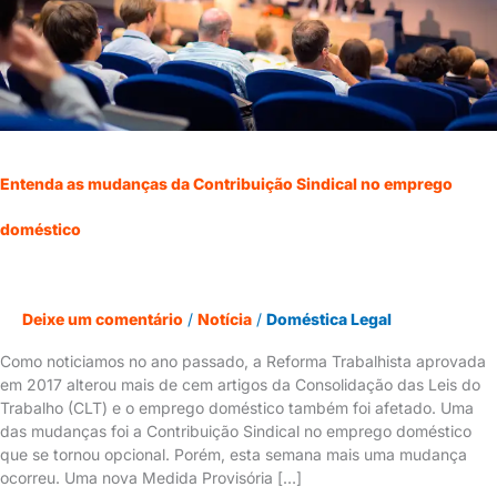
emprego
doméstico
Entenda as mudanças da Contribuição Sindical no emprego
doméstico
Deixe um comentário
/
Notícia
/
Doméstica Legal
Como noticiamos no ano passado, a Reforma Trabalhista aprovada
em 2017 alterou mais de cem artigos da Consolidação das Leis do
Trabalho (CLT) e o emprego doméstico também foi afetado. Uma
das mudanças foi a Contribuição Sindical no emprego doméstico
que se tornou opcional. Porém, esta semana mais uma mudança
ocorreu. Uma nova Medida Provisória […]