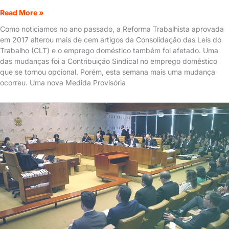
Read More »
Como noticiamos no ano passado, a Reforma Trabalhista aprovada
em 2017 alterou mais de cem artigos da Consolidação das Leis do
Trabalho (CLT) e o emprego doméstico também foi afetado. Uma
das mudanças foi a Contribuição Sindical no emprego doméstico
que se tornou opcional. Porém, esta semana mais uma mudança
ocorreu. Uma nova Medida Provisória
Contribuição
Sindical
no
emprego
doméstico
é
opcional,
segundo
o
STF