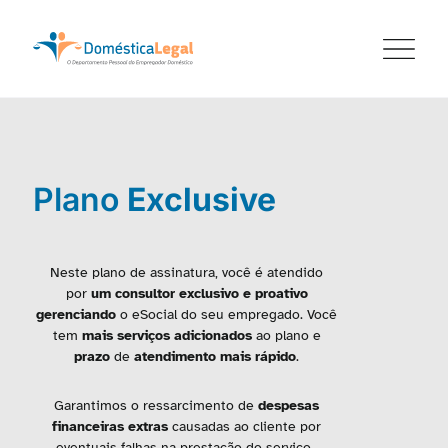
Ir
para
o
conteúdo
Plano
Exclusive
Neste plano de assinatura, você é atendido
por
um consultor exclusivo e proativo
gerenciando
o eSocial do seu empregado. Você
tem
mais serviços
adicionados
ao plano e
prazo
de
atendimento mais rápido
.
Garantimos o ressarcimento de
despesas
financeiras extras
causadas ao cliente por
eventuais falhas na prestação do serviço.