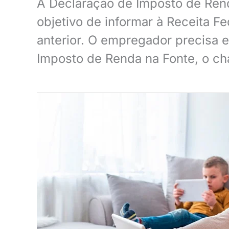
A Declaração de Imposto de Renda
objetivo de informar à Receita 
anterior. O empregador precisa 
Imposto de Renda na Fonte, o c
As
obrigações
trabalhistas
do
patrão
doméstico
no