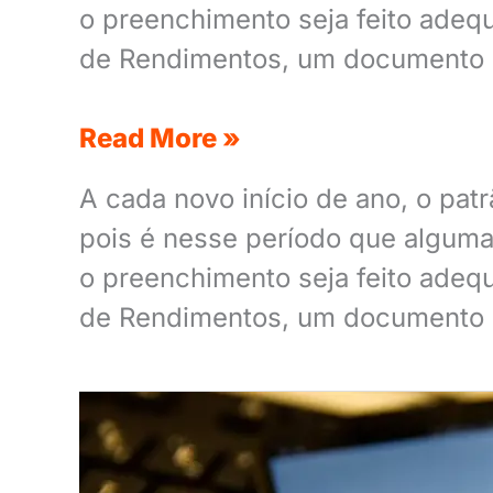
o preenchimento seja feito adeq
de Rendimentos, um documento g
Read More »
A cada novo início de ano, o pat
pois é nesse período que algum
o preenchimento seja feito adeq
de Rendimentos, um documento g
DIRF
2022:
passo