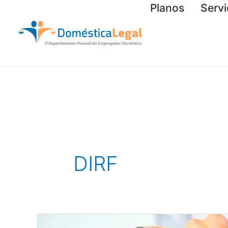
Ir
Planos
Serv
para
o
conteúdo
DIRF
Patrão