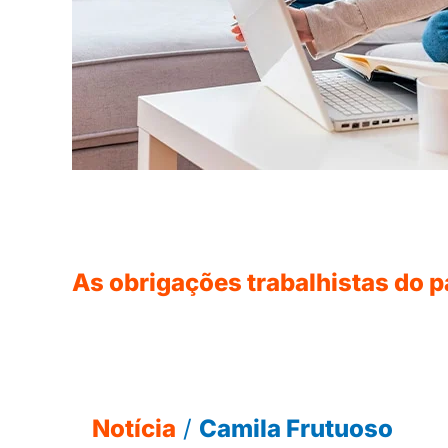
mês
de
janeiro
de
2022
As obrigações trabalhistas do 
Notícia
/
Camila Frutuoso