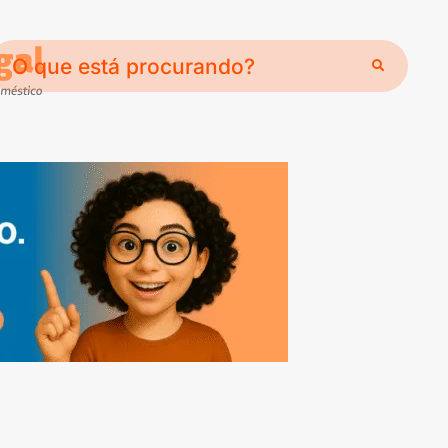
O
que
está
procurando?