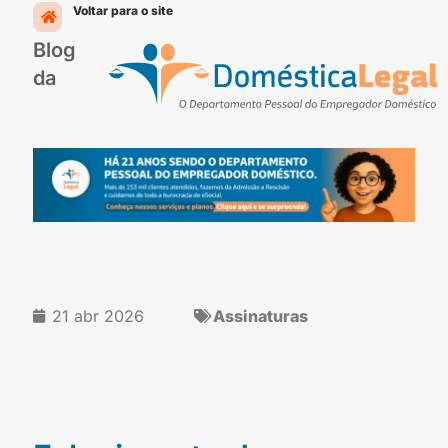
Ir
Voltar para o site
para
Blog
o
conteúdo
da
21 abr 2026
Assinaturas