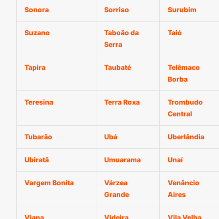
Sonora
Sorriso
Surubim
Suzano
Taboão da
Taió
Serra
Tapira
Taubaté
Telêmaco
Borba
Teresina
Terra Roxa
Trombudo
Central
Tubarão
Ubá
Uberlândia
Ubiratã
Umuarama
Unaí
Vargem Bonita
Várzea
Venâncio
Grande
Aires
Viana
Videira
Vila Velha