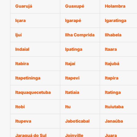
Guarujá
Guaxupé
Holambra
Içara
Igarapé
Igaratinga
Ijuí
Ilha Comprida
Ilhabela
Indaial
Ipatinga
Itaara
Itabira
Itajaí
Itajubá
Itapetininga
Itapevi
Itapira
Itaquaquecetuba
Itatiaia
Itatinga
Itobi
Itu
Ituiutaba
Itupeva
Jaboticabal
Janaúba
Jaraguá do Sul
Joinville
Juara