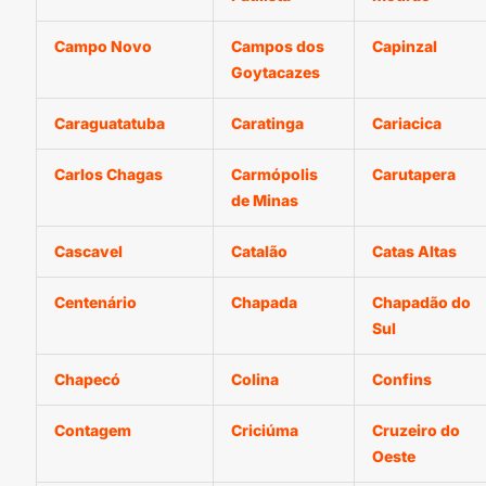
Campo Novo
Campos dos
Capinzal
Goytacazes
Caraguatatuba
Caratinga
Cariacica
Carlos Chagas
Carmópolis
Carutapera
de Minas
Cascavel
Catalão
Catas Altas
Centenário
Chapada
Chapadão do
Sul
Chapecó
Colina
Confins
Contagem
Criciúma
Cruzeiro do
Oeste