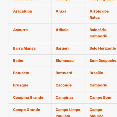
Araçatuba
Araxá
Arroio dos
Ratos
Ascurra
Atibaia
Balneário
Camboriú
Barra Mansa
Barueri
Belo Horizonte
Betim
Blumenau
Bom Despacho
Botucatu
Botuverá
Brasília
Brusque
Caconde
Camboriú
Campina Grande
Campinas
Campo Bom
Campo Grande
Campo Limpo
Campo
Paulista
Mourão