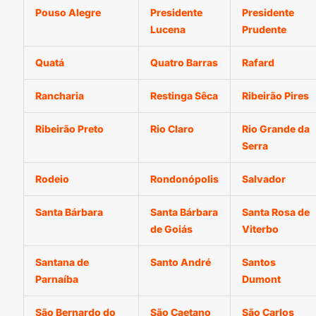
Pouso Alegre
Presidente
Presidente
Lucena
Prudente
Quatá
Quatro Barras
Rafard
Rancharia
Restinga Sêca
Ribeirão Pires
Ribeirão Preto
Rio Claro
Rio Grande da
Serra
Rodeio
Rondonópolis
Salvador
Santa Bárbara
Santa Bárbara
Santa Rosa de
de Goiás
Viterbo
Santana de
Santo André
Santos
Parnaíba
Dumont
São Bernardo do
São Caetano
São Carlos