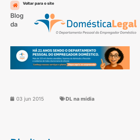
Ir
Voltar para o site
para
Blog
o
conteúdo
da
03 jun 2015
DL na mídia