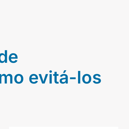
 de
mo evitá-los