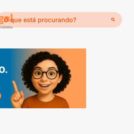
O
que
está
procurando?